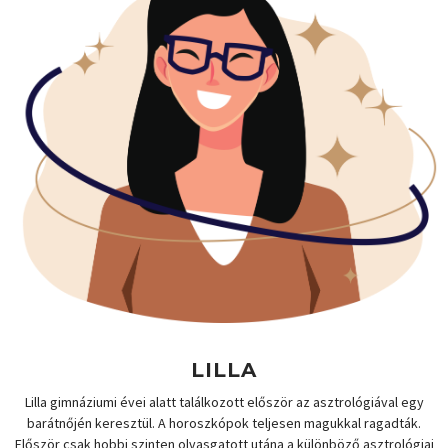
LILLA
Lilla gimnáziumi évei alatt találkozott először az asztrológiával egy
barátnőjén keresztül. A horoszkópok teljesen magukkal ragadták.
Először csak hobbi szinten olvasgatott utána a különböző asztrológiai