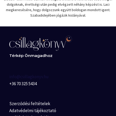
dolgoknak, érettségi után pedig elvégzett néhány képzést is. Laci
megkeresésére, hogy dolgozzunk együtt boldogan mondott igent.
Szabadidejében jógázik kislányával.
Térkép Önmagadhoz
info@csillagkonyv.hu
+36 70 325 5434
Szerződési feltételek
Adatvédelmi tájékoztató